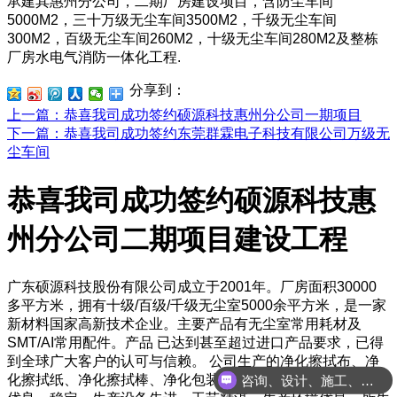
承建其惠州分公司，二期厂房建设项目，含防尘车间
5000M2，三十万级无尘车间3500M2，千级无尘车间
300M2，百级无尘车间260M2，十级无尘车间280M2及整栋
厂房水电气消防一体化工程.
分享到：
上一篇
：恭喜我司成功签约硕源科技惠州分公司一期项目
下一篇
：恭喜我司成功签约东莞群霖电子科技有限公司万级无
尘车间
恭喜我司成功签约硕源科技惠
州分公司二期项目建设工程
广东硕源科技股份有限公司成立于2001年。厂房面积30000
多平方米，拥有十级/百级/千级无尘室5000余平方米，是一家
新材料国家高新技术企业。主要产品有无尘室常用耗材及
SMT/AI常用配件。产品 已达到甚至超过进口产品要求，已得
到全球广大客户的认可与信赖。
公司生产的净化擦拭布、净
咨询、设计、施工、调试等一体化服务
化擦拭纸、净化擦拭棒、净化包装袋等系列产品，原材料品质
我们全国项目可承接